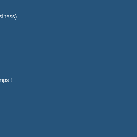
siness)
mps !