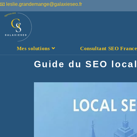
📧 leslie.grandemange@galaxieseo.fr
Mes solutions
Consultant SEO France :
Guide du SEO local