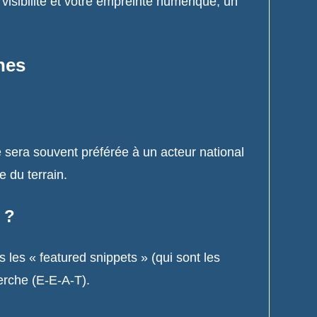
visibilité et votre empreinte numérique, un
nes
te sera souvent préférée à un acteur national
e du terrain.
 ?
les « featured snippets » (qui sont les
erche (E-E-A-T).