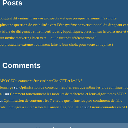
 Posts
uggest dit vraiment sur vos prospects – et que presque personne n’exploite
t plus une question de visibilité : vers l’écosystème conversationnel du dirigeant e
isible du dirigeant : entre incertitudes géopolitiques, pression sur la croissance et
un mythe marketing bien vert… ou le futur du référencement ?
ou prestataire externe : comment faire le bon choix pour votre entreprise ?
t Comments
AEO/GEO : comment être cité par ChatGPT et les IA ?
ndemange
sur
Optimisation de contenu : les 7 erreurs que même les pros continuent d
eau
sur
Comment fonctionnent les moteurs de recherche et leurs algorithmes SEO ?
ur
Optimisation de contenu : les 7 erreurs que même les pros continuent de faire
cale : 5 pièges à éviter selon le Conseil Régional 2025
sur
Erreurs courantes en SEO 