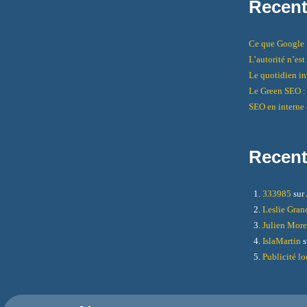
Recent
Ce que Google S
L’autorité n’es
Le quotidien inv
Le Green SEO : 
SEO en interne 
Recen
333985
sur
Leslie Gra
Julien Mor
IslaMartin
s
Publicité lo