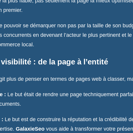
nse la plus fiable, pas seulement la page la mieux optimisé
en premier.
e pouvoir se démarquer non pas par la taille de son budge
s concurrents en devenant l’acteur le plus pertinent et 
commerce local.
sibilité : de la page à l’entité
agit plus de penser en termes de pages web à classer, ma
e :
Le but était de rendre une page techniquement parfait
ocuments.
 :
Le but est de construire la réputation et la crédibilité 
ertise.
GalaxieSeo
vous aide à transformer votre présen