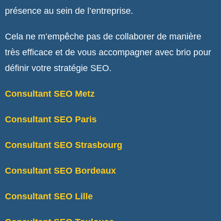
je travaille
.
présence au sein de l’entreprise.
Prenez contact
— on commence par un appel
de 20 minutes pour faire le point sur votre
Cela ne m’empêche pas de collaborer de manière
situation.
très efficace et de vous accompagner avec brio pour
définir votre stratégie SEO.
Consultant SEO Metz
Consultant SEO Paris
Consultant SEO Strasbourg
Consultant SEO Bordeaux
Consultant SEO Lille