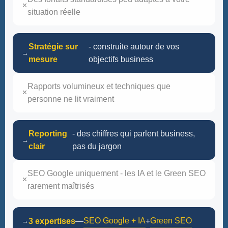
✕
situation réelle
Stratégie sur
- construite autour de vos
→
mesure
objectifs business
Rapports volumineux et techniques que
✕
personne ne lit vraiment
Reporting
- des chiffres qui parlent business,
→
clair
pas du jargon
SEO Google uniquement - les IA et le Green SEO
✕
rarement maîtrisés
SEO Google + IA
Green SEO
3 expertises
—
+
→