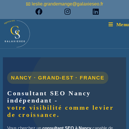
📧 leslie.grandemange@galaxieseo.fr
Menu
NANCY · GRAND-EST · FRANCE
Consultant SEO Nancy
indépendant -
votre visibilité comme levier
de croissance.
Vous cherchez un
consultant SEO à Nancy
capable de