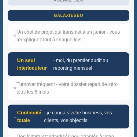
AGENCE SEO
GALAXIESEO
Un chef de projet qui transmet à un junior - vous
✕
réexpliquez tout à chaque fois
Un seul
- moi, du premier audit au
→
interlocuteur
reporting mensuel
Turnover fréquent - votre dossier repart de zéro
✕
tous les 6 mois
Continuité
- je connais votre business, vos
→
totale
clients, vos objectifs
Des forfaits standardisés peu adaptés à votre