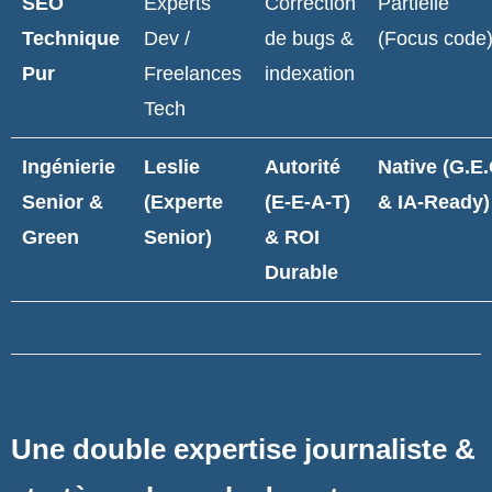
SEO
Experts
Correction
Partielle
Technique
Dev /
de bugs &
(Focus code
Pur
Freelances
indexation
Tech
Ingénierie
Leslie
Autorité
Native (G.E
Senior &
(Experte
(E-E-A-T)
& IA-Ready)
Green
Senior)
& ROI
Durable
Une double expertise journaliste &