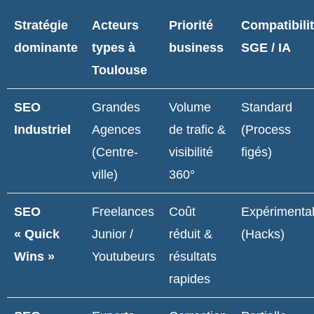
Stratégie
Acteurs
Priorité
Compatibili
dominante
types à
business
SGE / IA
Toulouse
SEO
Grandes
Volume
Standard
Industriel
Agences
de trafic &
(Process
(Centre-
visibilité
figés)
ville)
360°
SEO
Freelances
Coût
Expérimenta
« Quick
Junior /
réduit &
(Hacks)
Wins »
Youtubeurs
résultats
rapides