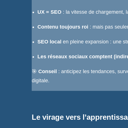
UX = SEO
: la vitesse de chargement, la
Contenu toujours roi
: mais pas seule
SEO local
en pleine expansion : une st
Les réseaux sociaux comptent (indir
🎯
Conseil
: anticipez les tendances, surv
digitale.
Le virage vers l’apprentiss