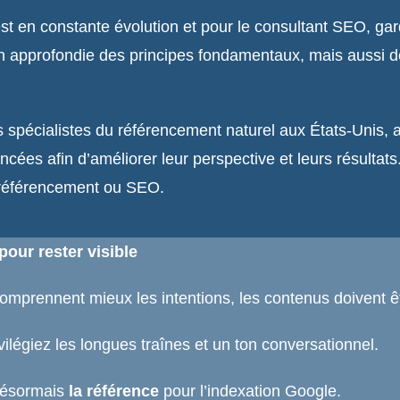
st en constante évolution et pour le consultant SEO, ga
n approfondie des principes fondamentaux, mais aussi de
es spécialistes du référencement naturel aux États-Unis
s afin d’améliorer leur perspective et leurs résultats. L’
e référencement ou SEO.
pour rester visible
omprennent mieux les intentions, les contenus doivent être
vilégiez les longues traînes et un ton conversationnel.
 désormais
la référence
pour l’indexation Google.