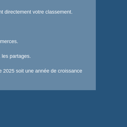
cent directement votre classement.
mmerces.
ia les partages.
que 2025 soit une année de croissance