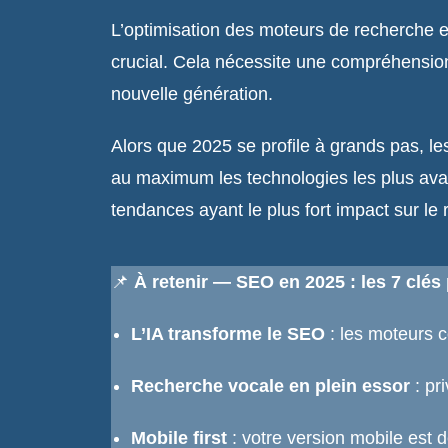
L’optimisation des moteurs de recherche e
crucial. Cela nécessite une compréhensio
nouvelle génération.
Alors que 2025 se profile à grands pas, l
au maximum les technologies les plus avancée
tendances ayant le plus fort impact sur l
📌
À retenir — SEO en 2025 : les 7 clés 
L’IA transforme le SEO
: les moteurs c
Recherche vocale en plein essor
: pri
Mobile first
: votre version mobile est