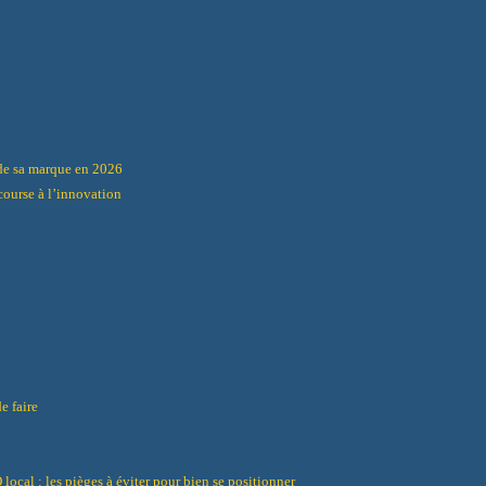
t de sa marque en 2026
 course à l’innovation
e faire
local : les pièges à éviter pour bien se positionner