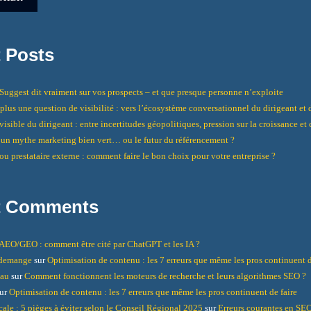
 Posts
uggest dit vraiment sur vos prospects – et que presque personne n’exploite
t plus une question de visibilité : vers l’écosystème conversationnel du dirigeant e
isible du dirigeant : entre incertitudes géopolitiques, pression sur la croissance et
un mythe marketing bien vert… ou le futur du référencement ?
ou prestataire externe : comment faire le bon choix pour votre entreprise ?
t Comments
AEO/GEO : comment être cité par ChatGPT et les IA ?
ndemange
sur
Optimisation de contenu : les 7 erreurs que même les pros continuent d
eau
sur
Comment fonctionnent les moteurs de recherche et leurs algorithmes SEO ?
ur
Optimisation de contenu : les 7 erreurs que même les pros continuent de faire
cale : 5 pièges à éviter selon le Conseil Régional 2025
sur
Erreurs courantes en SEO 