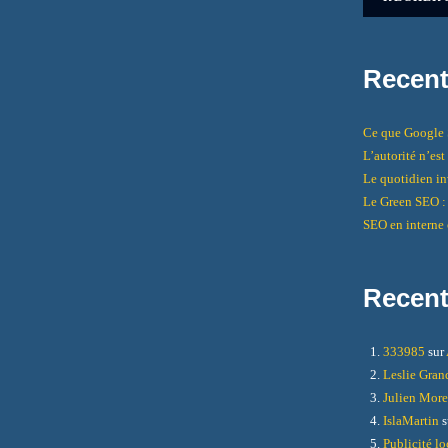
Recent
Ce que Google S
L’autorité n’es
Le quotidien inv
Le Green SEO : 
SEO en interne 
Recen
333985
sur
Leslie Gra
Julien Mor
IslaMartin
s
Publicité lo