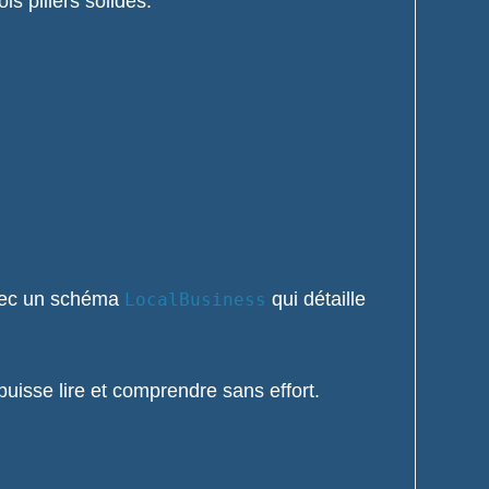
ois piliers solides.
avec un schéma
qui détaille
LocalBusiness
puisse lire et comprendre sans effort.