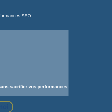
erformances SEO.
sans sacrifier vos performances
.
moi