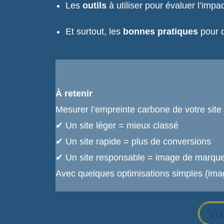
Les
outils
à utiliser pour évaluer l’impa
Et surtout, les
bonnes pratiques
pour d
À retenir
Mesurer l’empreinte carbone de votre site 
✔ Un site léger = mieux classé
✔ Un site rapide = plus de conversions
✔ Un site responsable = image de marque
Avec quelques optimisations simples (im
Vo