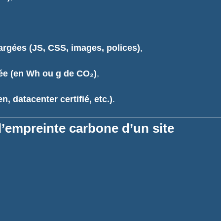
hargées (JS, CSS, images, polices)
,
e (en Wh ou g de CO₂)
,
, datacenter certifié, etc.)
.
 l’empreinte carbone d’un site